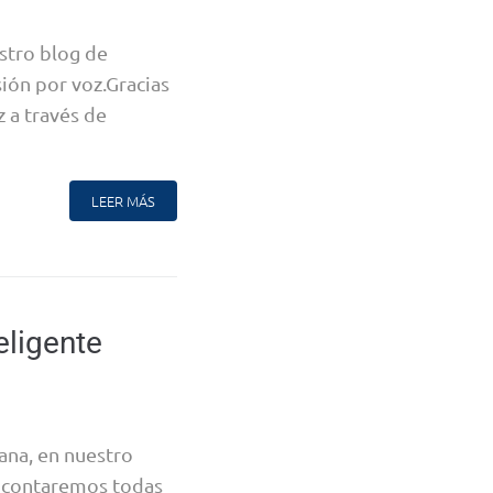
tro blog de
ón por voz.Gracias
z a través de
LEER MÁS
eligente
a, en nuestro
 contaremos todas