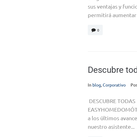
sus ventajas y func
permitirá aumentar 
0
Descubre tod
In
blog
,
Corporativo
Po
DESCUBRE TODAS LA
EASYHOMEDOMÓTICA, 
a los últimos avance
nuestro asistente...