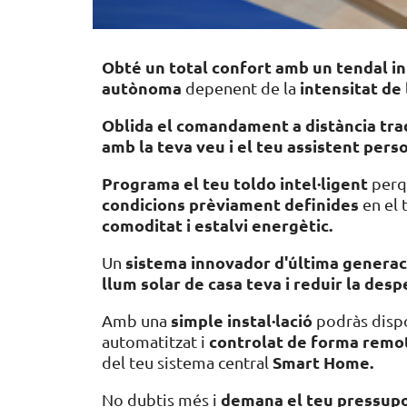
Obté un total confort amb un tendal in
autònoma
intensitat de 
depenent de la
Oblida el comandament a distància trad
amb la teva veu i el teu assistent pers
Programa el teu toldo intel·ligent
perq
condicions prèviament definides
en el 
comoditat i estalvi energètic.
sistema innovador d'última generac
Un
llum solar de
casa teva i reduir la desp
simple instal·lació
Amb una
podràs disp
controlat de forma remo
automatitzat i
Smart Home.
del teu sistema central
demana el teu pressupo
No dubtis més i