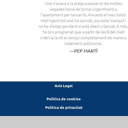
i me n'anava a la platja a passar el dia moltes
vegades havia de tornar urgentment a
l'apartament per tancar-lo. Ara amb el meu toldo
intel·ligent tot això ha canviat, puc estar tranquil i
no he d'estar pendent si està obert o tancat. A més
ho tinc programat que a partir de les 8 del matí
s'obri ia la nit es tanqui completament de manera
totalment autònoma.
—PEP MARTÍ
Avís Legal
Política de cookies
Política de privacitat