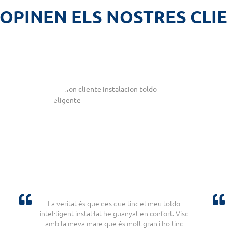
OPINEN ELS NOSTRES CLI
La veritat és que des que tinc el meu toldo
intel·ligent instal·lat he guanyat en confort. Visc
amb la meva mare que és molt gran i ho tinc