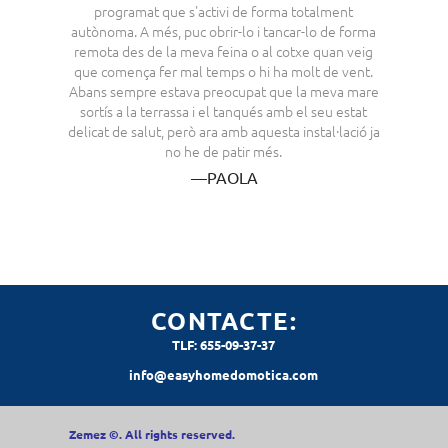
programat que s'activi de forma totalment
autònoma. A més, puc obrir-lo i tancar-lo de forma
remota des de la meva feina o al cotxe quan veig
que comença fer mal temps o hi ha molt de vent.
,
Abans sempre estava preocupat que la meva mare
sortís a la terrassa i el tanqués amb el seu estat
delicat de salut, però ara amb aquesta instal·lació ja
no he de patir més.
—PAOLA
CONTACTE:
TLF: 655-09-37-37
info@easyhomedomotica.com
Zemez
©. All rights reserved.