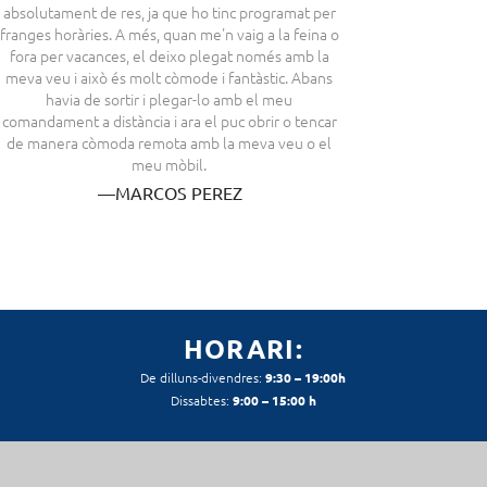
absolutament de res, ja que ho tinc programat per
franges horàries. A més, quan me'n vaig a la feina o
fora per vacances, el deixo plegat només amb la
meva veu i això és molt còmode i fantàstic. Abans
havia de sortir i plegar-lo amb el meu
comandament a distància i ara el puc obrir o tencar
de manera còmoda remota amb la meva veu o el
meu mòbil.
—MARCOS PEREZ
HORARI:
De dilluns-divendres:
9:30 – 19:00h
Dissabtes:
9:00 – 15:00 h