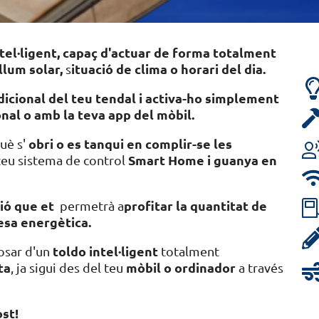
tel·ligent, capaç d'actuar de forma totalment
llum solar,
ituació de clima o horari del dia.
s
icional del teu tendal i activa-ho simplement
onal o amb la teva app del mòbil.
obri o es tanqui en complir-se les
uè s'
Smart Home i guanya en
teu sistema de control
ió que et
profitar la quantitat de
permetrà a
esa energètica.
toldo intel·ligent
osar d'un
totalment
ta
mòbil o ordinador
, ja sigui des del teu
a través
st!