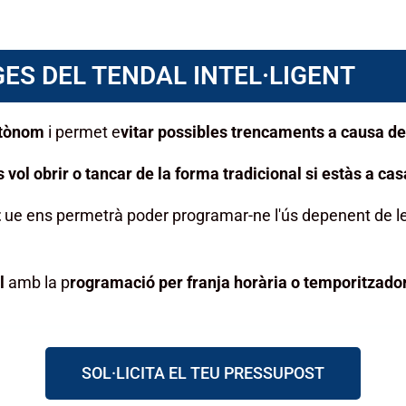
ES DEL TENDAL INTEL·LIGENT
utònom
i permet e
vitar possibles trencaments a causa de
ol obrir o tancar de la forma tradicional si estàs a cas
t
ue ens permetrà poder programar-ne l'ús depenent de le
l
amb la p
rogramació per franja horària o temporitzador
SOL·LICITA EL TEU PRESSUPOST