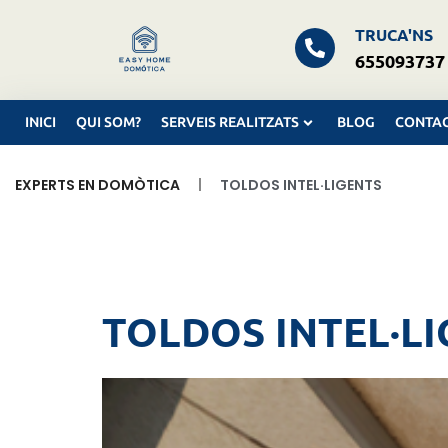
TRUCA'NS
655093737
INICI
QUI SOM?
SERVEIS REALITZATS
BLOG
CONTA
|
EXPERTS EN DOMÒTICA
TOLDOS INTEL·LIGENTS
TOLDOS INTEL·L