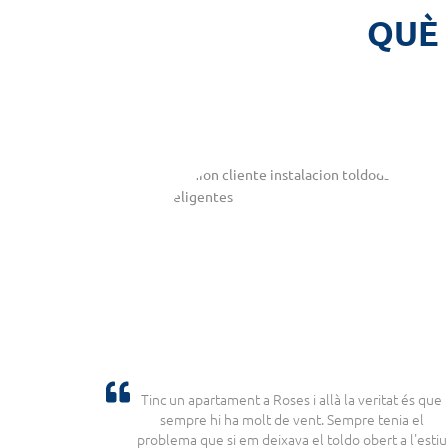
QUÈ 
Tinc un apartament a Roses i allà la veritat és que
sempre hi ha molt de vent. Sempre tenia el
problema que si em deixava el toldo obert a l'estiu