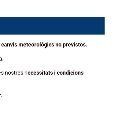
 canvis meteorològics no previstos.
a.
s nostres n
ecessitats i condicions
.